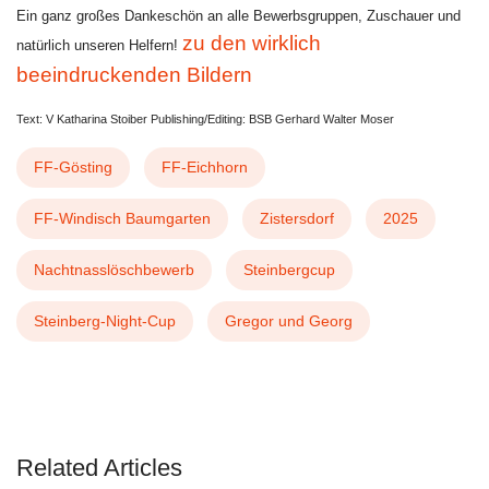
Ein ganz großes Dankeschön an alle Bewerbsgruppen, Zuschauer und
zu den wirklich
natürlich unseren Helfern!
beeindruckenden Bildern
Text: V Katharina Stoiber Publishing/Editing: BSB Gerhard Walter Moser
FF-Gösting
FF-Eichhorn
FF-Windisch Baumgarten
Zistersdorf
2025
Nachtnasslöschbewerb
Steinbergcup
Steinberg-Night-Cup
Gregor und Georg
NÄCHSTER BEITRAG: 2025 04 06 WISSENT
WEITER
Related Articles