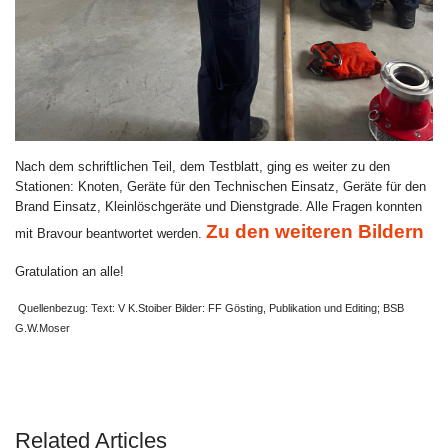
Nach dem schriftlichen Teil, dem Testblatt, ging es weiter zu den
Stationen: Knoten, Geräte für den Technischen Einsatz, Geräte für den
Brand Einsatz, Kleinlöschgeräte und Dienstgrade. Alle Fragen konnten
Zu den weiteren Bildern
mit Bravour beantwortet werden.
Gratulation an alle!
Quellenbezug: Text: V K.Stoiber Bilder: FF Gösting, Publikation und Editing; BSB
G.W.Moser
VORHERIGER BEITRAG: 2025 08 15 NAC
NÄCHSTER BEITRAG:
ZURÜCK
WEITER
Related Articles