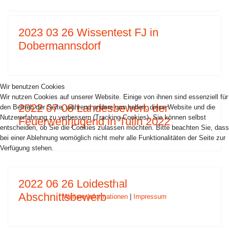
2023 03 26 Wissentest FJ in
Dobermannsdorf
Wir benutzen Cookies
Wir nutzen Cookies auf unserer Website. Einige von ihnen sind essenziell für
2022 07 08 Landesbewerb der
den Betrieb der Seite, während andere uns helfen, diese Website und die
Nutzererfahrung zu verbessern (Tracking Cookies). Sie können selbst
Feuerwehrjugend in Tulln 2022
entscheiden, ob Sie die Cookies zulassen möchten. Bitte beachten Sie, dass
bei einer Ablehnung womöglich nicht mehr alle Funktionalitäten der Seite zur
Verfügung stehen.
AKZEPTIEREN
ABLEHNEN
2022 06 26 Loidesthal
Abschnittsbewerb
Weitere Informationen
|
Impressum