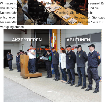
Wir nutzen Cookies auf unserer Website. Einige von ihnen sind essenziell für
den Betrieb der Seite, während andere uns helfen, diese Website und die
Nutzererfahrung zu verbessern (Tracking Cookies). Sie können selbst
entscheiden, ob Sie die Cookies zulassen möchten. Bitte beachten Sie, dass
bei einer Ablehnung womöglich nicht mehr alle Funktionalitäten der Seite zur
Verfügung stehen.
AKZEPTIEREN
ABLEHNEN
Weitere Informationen
|
Impressum