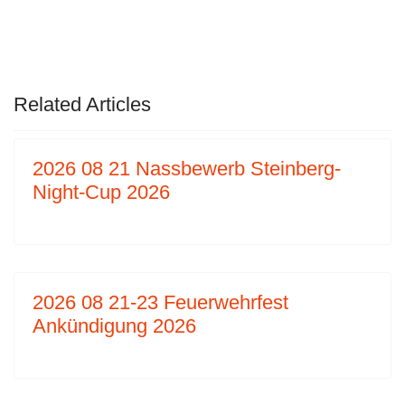
VORHERIGER BEITRAG: 2022 07 08 LAND
NÄCHSTER BEITRAG: 
ZURÜCK
WEITER
Related Articles
2026 08 21 Nassbewerb Steinberg-
Night-Cup 2026
2026 08 21-23 Feuerwehrfest
Ankündigung 2026