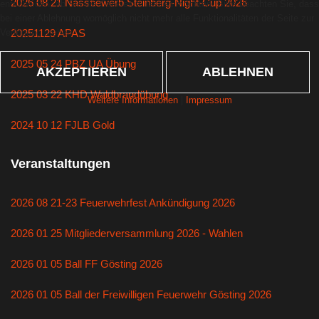
2026 08 21 Nassbewerb Steinberg-Night-Cup 2026
entscheiden, ob Sie die Cookies zulassen möchten. Bitte beachten Sie, dass
bei einer Ablehnung womöglich nicht mehr alle Funktionalitäten der Seite zur
Verfügung stehen.
20251129 APAS
2025 05 24 PBZ UA Übung
AKZEPTIEREN
ABLEHNEN
2025 03 22 KHD Waldbrandübung
Weitere Informationen
|
Impressum
2024 10 12 FJLB Gold
Veranstaltungen
2026 08 21-23 Feuerwehrfest Ankündigung 2026
2026 01 25 Mitgliederversammlung 2026 - Wahlen
2026 01 05 Ball FF Gösting 2026
2026 01 05 Ball der Freiwilligen Feuerwehr Gösting 2026