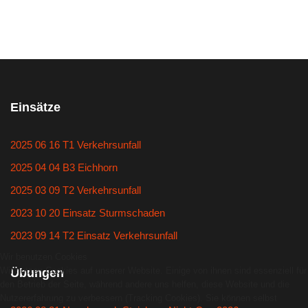
Einsätze
2025 06 16 T1 Verkehrsunfall
2025 04 04 B3 Eichhorn
2025 03 09 T2 Verkehrsunfall
2023 10 20 Einsatz Sturmschaden
2023 09 14 T2 Einsatz Verkehrsunfall
Wir benutzen Cookies
Wir nutzen Cookies auf unserer Website. Einige von ihnen sind essenziell für
Übungen
den Betrieb der Seite, während andere uns helfen, diese Website und die
Nutzererfahrung zu verbessern (Tracking Cookies). Sie können selbst