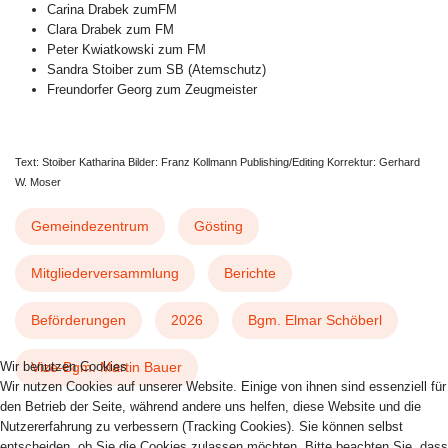
Carina Drabek zumFM
Clara Drabek zum FM
Peter Kwiatkowski zum FM
Sandra Stoiber zum SB (Atemschutz)
Freundorfer Georg zum Zeugmeister
Text: Stoiber Katharina Bilder: Franz Kollmann Publishing/Editing Korrektur: Gerhard
W. Moser
Gemeindezentrum
Gösting
Mitgliederversammlung
Berichte
Beförderungen
2026
Bgm. Elmar Schöberl
Wir benutzen Cookies
Vize-Bgm. Martin Bauer
Wir nutzen Cookies auf unserer Website. Einige von ihnen sind essenziell für
den Betrieb der Seite, während andere uns helfen, diese Website und die
Nutzererfahrung zu verbessern (Tracking Cookies). Sie können selbst
VORHERIGER BEITRAG: 2026 08 21-23 F
NÄCHSTER BEITRAG: 
ZURÜCK
WEITER
entscheiden, ob Sie die Cookies zulassen möchten. Bitte beachten Sie, dass