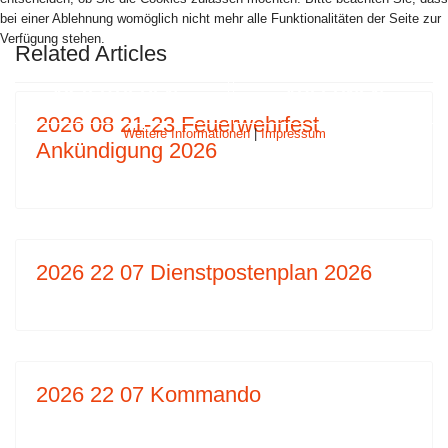
bei einer Ablehnung womöglich nicht mehr alle Funktionalitäten der Seite zur
Verfügung stehen.
Related Articles
AKZEPTIEREN
ABLEHNEN
2026 08 21-23 Feuerwehrfest
Weitere Informationen
|
Impressum
Ankündigung 2026
2026 22 07 Dienstpostenplan 2026
2026 22 07 Kommando