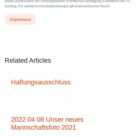
bedarf ausdrücklich der vorhergehenden schriftlichen Einwilligung in Briefform der FF-
Gösting. Für sämtliche Rechtsbeziehungen gilt österreichisches Recht.
Impressum
VORHERIGER BEITRAG: HAFTUNGSAUSS
NÄCHSTER BEITRAG:
ZURÜCK
WEITER
Related Articles
Haftungsausschluss
2022 04 08 Unser neues
Mannschaftsfoto 2021