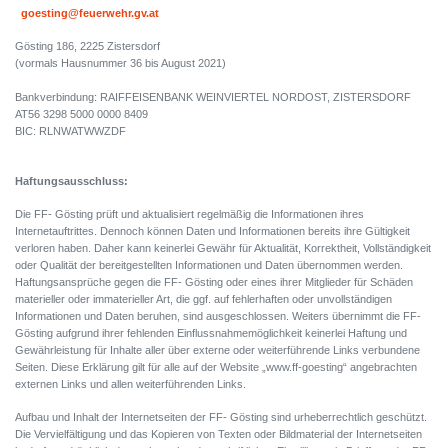
goesting@feuerwehr.gv.at
Gösting 186, 2225 Zistersdorf
(vormals Hausnummer 36 bis August 2021)
Bankverbindung: RAIFFEISENBANK WEINVIERTEL NORDOST, ZISTERSDORF
AT56 3298 5000 0000 8409
BIC: RLNWATWWZDF
Haftungsausschluss:
Die FF- Gösting prüft und aktualisiert regelmäßig die Informationen ihres
Internetauftrittes. Dennoch können Daten und Informationen bereits ihre Gültigkeit
verloren haben. Daher kann keinerlei Gewähr für Aktualität, Korrektheit, Vollständigkeit
oder Qualität der bereitgestellten Informationen und Daten übernommen werden.
Haftungsansprüche gegen die FF- Gösting oder eines ihrer Mitglieder für Schäden
materieller oder immaterieller Art, die ggf. auf fehlerhaften oder unvollständigen
Informationen und Daten beruhen, sind ausgeschlossen. Weiters übernimmt die FF-
Gösting aufgrund ihrer fehlenden Einflussnahmemöglichkeit keinerlei Haftung und
Gewährleistung für Inhalte aller über externe oder weiterführende Links verbundene
Seiten. Diese Erklärung gilt für alle auf der Website „www.ff-goesting“ angebrachten
externen Links und allen weiterführenden Links.
Aufbau und Inhalt der Internetseiten der FF- Gösting sind urheberrechtlich geschützt.
Die Vervielfältigung und das Kopieren von Texten oder Bildmaterial der Internetseiten