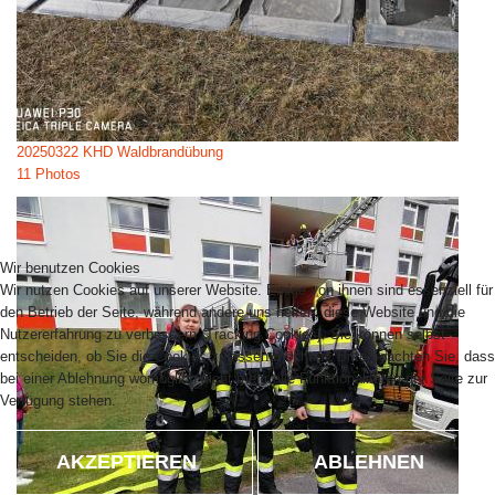
20250322 KHD Waldbrandübung
11 Photos
Wir benutzen Cookies
Wir nutzen Cookies auf unserer Website. Einige von ihnen sind essenziell für
den Betrieb der Seite, während andere uns helfen, diese Website und die
Nutzererfahrung zu verbessern (Tracking Cookies). Sie können selbst
entscheiden, ob Sie die Cookies zulassen möchten. Bitte beachten Sie, dass
bei einer Ablehnung womöglich nicht mehr alle Funktionalitäten der Seite zur
Verfügung stehen.
AKZEPTIEREN
ABLEHNEN