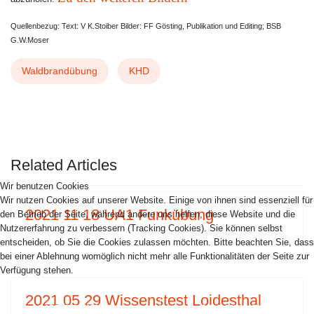
Quellenbezug: Text: V K.Stoiber Bilder: FF Gösting, Publikation und Editing; BSB
G.W.Moser
Waldbrandübung
KHD
VORHERIGER BEITRAG: 2025 05 24 PBZ U
NÄCHSTER BEITRAG: 
ZURÜCK
WEITER
Related Articles
Wir benutzen Cookies
Wir nutzen Cookies auf unserer Website. Einige von ihnen sind essenziell für
2021 11 18 UA1 Funkübung
den Betrieb der Seite, während andere uns helfen, diese Website und die
Nutzererfahrung zu verbessern (Tracking Cookies). Sie können selbst
entscheiden, ob Sie die Cookies zulassen möchten. Bitte beachten Sie, dass
bei einer Ablehnung womöglich nicht mehr alle Funktionalitäten der Seite zur
Verfügung stehen.
2021 05 29 Wissenstest Loidesthal
AKZEPTIEREN
ABLEHNEN