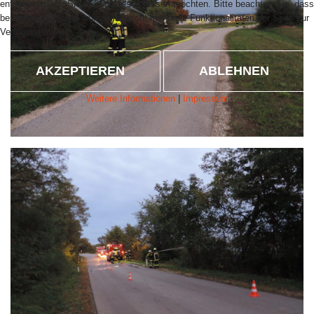
entscheiden, ob Sie die Cookies zulassen möchten. Bitte beachten Sie, dass
bei einer Ablehnung womöglich nicht mehr alle Funktionalitäten der Seite zur
Verfügung stehen.
AKZEPTIEREN
ABLEHNEN
Weitere Informationen
|
Impressum