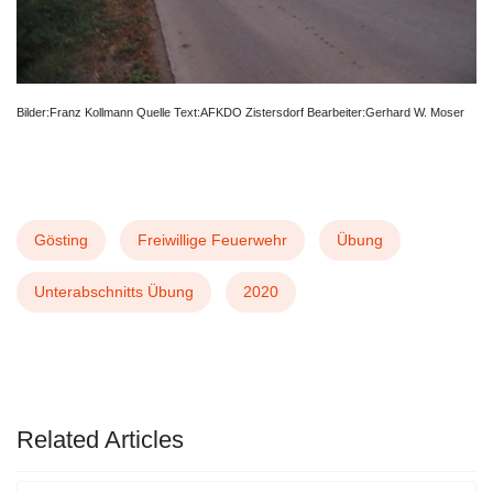
Bilder:Franz Kollmann Quelle Text:AFKDO Zistersdorf Bearbeiter:Gerhard W. Moser
Gösting
Freiwillige Feuerwehr
Übung
Unterabschnitts Übung
2020
VORHERIGER BEITRAG: 2021 05 29 WISSE
NÄCHSTER BEITRAG:
ZURÜCK
WEITER
Related Articles