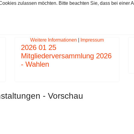
 Cookies zulassen möchten. Bitte beachten Sie, dass bei einer 
1 05 BALL DER FREIWILLIGEN FEUERWEHR GÖSTIN
 BEITRAG: 2023 08 18 FEUERWEHRFEST 2023 A
Weitere Informationen
|
Impressum
2026 01 25
Mitgliederversammlung 2026
- Wahlen
staltungen - Vorschau