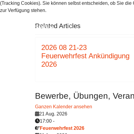
(Tracking Cookies). Sie können selbst entscheiden, ob Sie die
VORHERIGER BEITRAG: 2024 0
NÄCHSTER
ZURÜCK
WEITER
zur Verfügung stehen.
Related Articles
AKZEPTIEREN
ABLEHNEN
2026 08 21-23
Feuerwehrfest Ankündigung
2026
Bewerbe, Übungen, Veran
Ganzen Kalender ansehen
21 Aug. 2026
17:00
-
Feuerwehrfest 2026