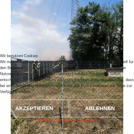
Wir benutzen Cookies
Wir nutzen Cookies auf unserer Website. Einige von ihnen sind essenziell für
den Betrieb der Seite, während andere uns helfen, diese Website und die
Nutzererfahrung zu verbessern (Tracking Cookies). Sie können selbst
entscheiden, ob Sie die Cookies zulassen möchten. Bitte beachten Sie, dass
bei einer Ablehnung womöglich nicht mehr alle Funktionalitäten der Seite zur
Verfügung stehen.
AKZEPTIEREN
ABLEHNEN
Weitere Informationen
|
Impressum