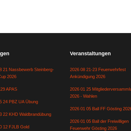
gen
Veranstaltungen
8 21 Nassbewerb Steinberg-
2026 08 21-23 Feuerwehrfest
Cup 2026
Ankündigung 2026
129 APAS
2026 01 25 Mitgliederversamml
2026 - Wahlen
5 24 PBZ UA Übung
2026 01 05 Ball FF Gösting 202
3 22 KHD Waldbrandübung
2026 01 05 Ball der Freiwilligen
0 12 FJLB Gold
Feuerwehr Gösting 2026