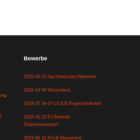
Bewerbe
2025 08 15 Nachtnasslöschbewerb
2025 04 06 Wissentest
ung
2024 07 04-07 LFJLB Ruprechtshofen
6
2024 06 23 FJ Bewerb
Dobermannsdorf
2024 06 15 AFLB Maustrenk