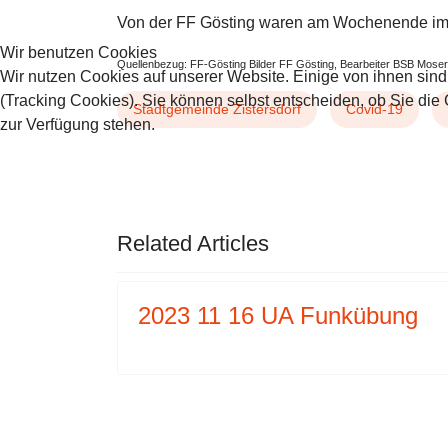
Von der FF Gösting waren am Wochenende im K
Wir benutzen Cookies
Quellenbezug: FF-Gösting Bilder FF Gösting, Bearbeiter BSB Moser
Wir nutzen Cookies auf unserer Website. Einige von ihnen sind
(Tracking Cookies). Sie können selbst entscheiden, ob Sie die
Stadtgemeinde Zistersdorf
Covid-19
zur Verfügung stehen.
AKZEPTIEREN
ABLEHNEN
VORHERIGER BEITRAG: 2020 1
NÄCHSTER
ZURÜCK
WEITER
Related Articles
2023 11 16 UA Funkübung