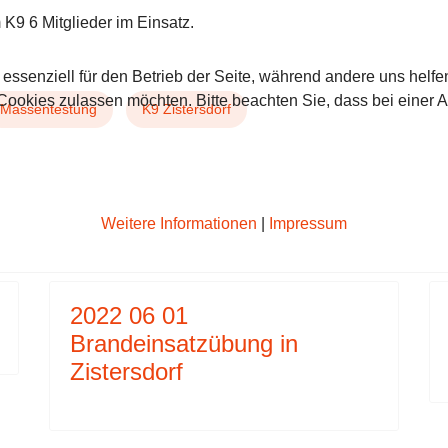
9 6 Mitglieder im Einsatz.
 essenziell für den Betrieb der Seite, während andere uns helf
 Cookies zulassen möchten. Bitte beachten Sie, dass bei einer 
Massentestung
K9 Zistersdorf
2 31 B3 DACHSTUHLBRAND EPG HAUS AM STEINBE
 BEITRAG: 2022 04 07 T1 WEIZEN AUF DER STRA
Weitere Informationen
|
Impressum
2022 06 01
Brandeinsatzübung in
Zistersdorf