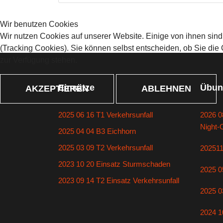
Wir benutzen Cookies
Wir nutzen Cookies auf unserer Website. Einige von ihnen sind
(Tracking Cookies). Sie können selbst entscheiden, ob Sie die
zur Verfügung stehen.
Einsätze
Übun
AKZEPTIEREN
ABLEHNEN
2025 06 16 T1 Verkehrsunfall
2026 0
Night-
2025 04 04 B3 Eichhorn
2025 03 09 T2 Verkehrsunfall
20251
2023 10 20 Einsatz Sturmschaden
2025 0
2023 09 14 T2 Einsatz Verkehrsunfall
2025 0
2024 1