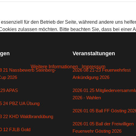
 essenziell für den Betrieb der Seite, während andere uns helf
 Cookies zulassen möchten. Bitte beachten Sie, dass bei einer 
gen
Veranstaltungen
Weitere Informationen
|
Impressum
8 21 Nassbewerb Steinberg-
2026 08 21-23 Feuerwehrfest
Cup 2026
Ankündigung 2026
129 APAS
2026 01 25 Mitgliederversamml
2026 - Wahlen
5 24 PBZ UA Übung
2026 01 05 Ball FF Gösting 202
3 22 KHD Waldbrandübung
2026 01 05 Ball der Freiwilligen
0 12 FJLB Gold
Feuerwehr Gösting 2026