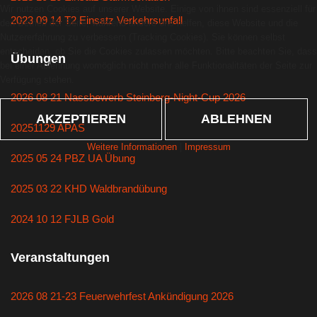
Wir nutzen Cookies auf unserer Website. Einige von ihnen sind essenziell für
2023 09 14 T2 Einsatz Verkehrsunfall
den Betrieb der Seite, während andere uns helfen, diese Website und die
Nutzererfahrung zu verbessern (Tracking Cookies). Sie können selbst
entscheiden, ob Sie die Cookies zulassen möchten. Bitte beachten Sie, dass
Übungen
bei einer Ablehnung womöglich nicht mehr alle Funktionalitäten der Seite zur
Verfügung stehen.
2026 08 21 Nassbewerb Steinberg-Night-Cup 2026
AKZEPTIEREN
ABLEHNEN
20251129 APAS
Weitere Informationen
|
Impressum
2025 05 24 PBZ UA Übung
2025 03 22 KHD Waldbrandübung
2024 10 12 FJLB Gold
Veranstaltungen
2026 08 21-23 Feuerwehrfest Ankündigung 2026