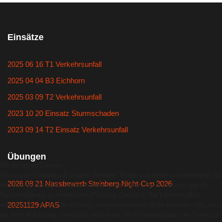
Einsätze
2025 06 16 T1 Verkehrsunfall
2025 04 04 B3 Eichhorn
2025 03 09 T2 Verkehrsunfall
2023 10 20 Einsatz Sturmschaden
2023 09 14 T2 Einsatz Verkehrsunfall
Übungen
Wir benutzen Cookies
Wir nutzen Cookies auf unserer Website. Einige von ihnen sind essenziell für
2026 08 21 Nassbewerb Steinberg-Night-Cup 2026
den Betrieb der Seite, während andere uns helfen, diese Website und die
Nutzererfahrung zu verbessern (Tracking Cookies). Sie können selbst
20251129 APAS
entscheiden, ob Sie die Cookies zulassen möchten. Bitte beachten Sie, dass
bei einer Ablehnung womöglich nicht mehr alle Funktionalitäten der Seite zur