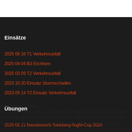
Einsätze
2025 06 16 T1 Verkehrsunfall
2025 04 04 B3 Eichhorn
2025 03 09 T2 Verkehrsunfall
2023 10 20 Einsatz Sturmschaden
2023 09 14 T2 Einsatz Verkehrsunfall
Wir benutzen Cookies
Übungen
Wir nutzen Cookies auf unserer Website. Einige von ihnen sind essenziell für
den Betrieb der Seite, während andere uns helfen, diese Website und die
Nutzererfahrung zu verbessern (Tracking Cookies). Sie können selbst
2026 08 21 Nassbewerb Steinberg-Night-Cup 2026
entscheiden, ob Sie die Cookies zulassen möchten. Bitte beachten Sie, dass