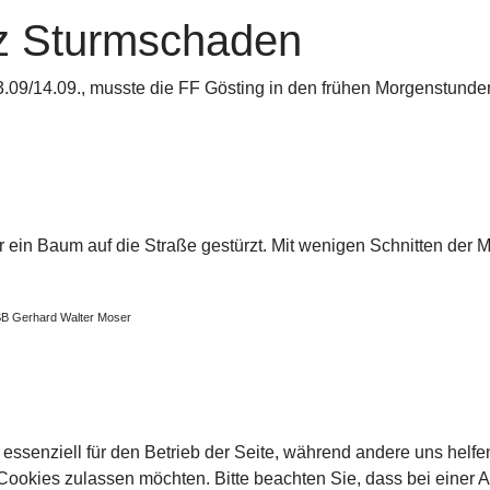
tz Sturmschaden
3.09/14.09., musste die FF Gösting in den frühen Morgenstund
ein Baum auf die Straße gestürzt. Mit wenigen Schnitten der M
BSB Gerhard Walter Moser
7 17 EINSATZ B3 FLURBRAND
 BEITRAG: 2023 09 14 T2 EINSATZ VERKEHRSUN
 essenziell für den Betrieb der Seite, während andere uns helf
 Cookies zulassen möchten. Bitte beachten Sie, dass bei einer 