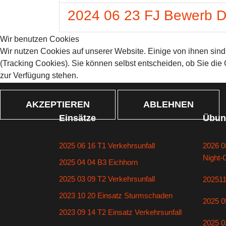
2024 06 23 FJ Bewerb 
Wir benutzen Cookies
Wir nutzen Cookies auf unserer Website. Einige von ihnen sind
(Tracking Cookies). Sie können selbst entscheiden, ob Sie die
zur Verfügung stehen.
AKZEPTIEREN
ABLEHNEN
Einsätze
Übun
2025 06 16 T1 Verkehrsunfall
2026 0
Night-
2025 04 04 B3 Eichhorn
2025 03 09 T2 Verkehrsunfall
20251
2023 10 20 Einsatz Sturmschaden
2025 0
2023 09 14 T2 Einsatz Verkehrsunfall
2025 0