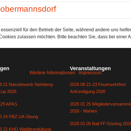
Dobermannsdorf
 essenziell für den Betrieb der Seite, während andere uns helf
 Cookies zulassen möchten. Bitte beachten Sie, dass bei einer 
gen
Veranstaltungen
Weitere Informationen
|
Impressum
8 21 Nassbewerb Steinberg-
2026 08 21-23 Feuerwehrfest
Cup 2026
Ankündigung 2026
129 APAS
2026 01 25 Mitgliederversamml
2026 - Wahlen
5 24 PBZ UA Übung
2026 01 05 Ball FF Gösting 202
3 22 KHD Waldbrandübung