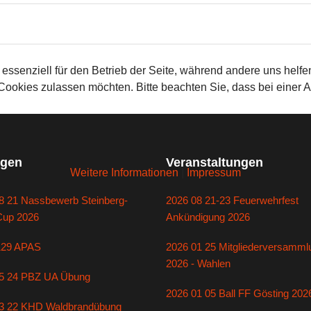
 essenziell für den Betrieb der Seite, während andere uns helf
 Cookies zulassen möchten. Bitte beachten Sie, dass bei einer 
gen
Veranstaltungen
Weitere Informationen
|
Impressum
8 21 Nassbewerb Steinberg-
2026 08 21-23 Feuerwehrfest
Cup 2026
Ankündigung 2026
129 APAS
2026 01 25 Mitgliederversamml
2026 - Wahlen
5 24 PBZ UA Übung
2026 01 05 Ball FF Gösting 202
3 22 KHD Waldbrandübung