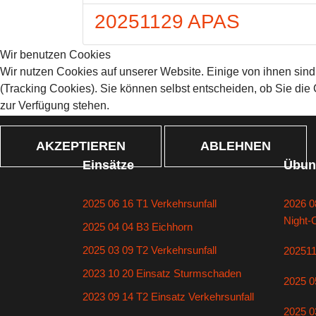
20251129 APAS
Wir benutzen Cookies
Wir nutzen Cookies auf unserer Website. Einige von ihnen sind
(Tracking Cookies). Sie können selbst entscheiden, ob Sie die
zur Verfügung stehen.
AKZEPTIEREN
ABLEHNEN
Einsätze
Übun
2025 06 16 T1 Verkehrsunfall
2026 0
Night-
2025 04 04 B3 Eichhorn
2025 03 09 T2 Verkehrsunfall
20251
2023 10 20 Einsatz Sturmschaden
2025 0
2023 09 14 T2 Einsatz Verkehrsunfall
2025 0