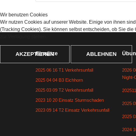
Wir benutzen Cookies
Wir nutzen Cookies auf unserer Website. Einige von ihnen sind
(Tracking Cookies). Sie können selbst entscheiden, ob Sie die
zur Verfügung stehen.
Einsätze
Übun
AKZEPTIEREN
ABLEHNEN
2025 06 16 T1 Verkehrsunfall
2026 0
Night-
2025 04 04 B3 Eichhorn
2025 03 09 T2 Verkehrsunfall
20251
2023 10 20 Einsatz Sturmschaden
2025 0
2023 09 14 T2 Einsatz Verkehrsunfall
2025 0
2024 1