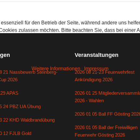
 essenziell für den Betrieb der Seite, während andere uns helf
 Cookies zulassen möchten. Bitte beachten Sie, dass bei einer 
gen
Veranstaltungen
Weitere Informationen
|
Impressum
8 21 Nassbewerb Steinberg-
2026 08 21-23 Feuerwehrfest
Cup 2026
Ankündigung 2026
129 APAS
2026 01 25 Mitgliederversamml
2026 - Wahlen
5 24 PBZ UA Übung
2026 01 05 Ball FF Gösting 202
3 22 KHD Waldbrandübung
2026 01 05 Ball der Freiwilligen
0 12 FJLB Gold
Feuerwehr Gösting 2026