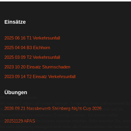
Einsätze
2025 06 16 T1 Verkehrsunfall
2025 04 04 B3 Eichhorn
2025 03 09 T2 Verkehrsunfall
2023 10 20 Einsatz Sturmschaden
2023 09 14 T2 Einsatz Verkehrsunfall
Übungen
Wir benutzen Cookies
Wir nutzen Cookies auf unserer Website. Einige von ihnen sind essenziell für
2026 08 21 Nassbewerb Steinberg-Night-Cup 2026
den Betrieb der Seite, während andere uns helfen, diese Website und die
Nutzererfahrung zu verbessern (Tracking Cookies). Sie können selbst
20251129 APAS
entscheiden, ob Sie die Cookies zulassen möchten. Bitte beachten Sie, dass
bei einer Ablehnung womöglich nicht mehr alle Funktionalitäten der Seite zur