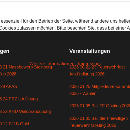
 essenziell für den Betrieb der Seite, während andere uns helf
 Cookies zulassen möchten. Bitte beachten Sie, dass bei einer 
gen
Veranstaltungen
Weitere Informationen
|
Impressum
8 21 Nassbewerb Steinberg-
2026 08 21-23 Feuerwehrfest
Cup 2026
Ankündigung 2026
129 APAS
2026 01 25 Mitgliederversamml
2026 - Wahlen
5 24 PBZ UA Übung
2026 01 05 Ball FF Gösting 202
3 22 KHD Waldbrandübung
2026 01 05 Ball der Freiwilligen
0 12 FJLB Gold
Feuerwehr Gösting 2026