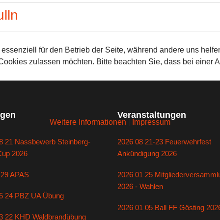
lln
 essenziell für den Betrieb der Seite, während andere uns helf
 Cookies zulassen möchten. Bitte beachten Sie, dass bei einer 
gen
Veranstaltungen
Weitere Informationen
|
Impressum
8 21 Nassbewerb Steinberg-
2026 08 21-23 Feuerwehrfest
Cup 2026
Ankündigung 2026
129 APAS
2026 01 25 Mitgliederversamml
2026 - Wahlen
5 24 PBZ UA Übung
2026 01 05 Ball FF Gösting 202
3 22 KHD Waldbrandübung