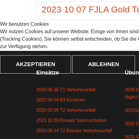
2023 10 07 FJLA Gold Tu
Wir benutzen Cookies
Wir nutzen Cookies auf unserer Website. Einige von ihnen sind
(Tracking Cookies). Sie können selbst entscheiden, ob Sie die
zur Verfügung stehen.
AKZEPTIEREN
ABLEHNEN
Einsätze
Übun
2025 06 16 T1 Verkehrsunfall
2026 0
Night-
2025 04 04 B3 Eichhorn
2025 03 09 T2 Verkehrsunfall
20251
2023 10 20 Einsatz Sturmschaden
2025 0
2023 09 14 T2 Einsatz Verkehrsunfall
2025 0