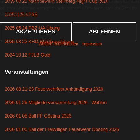
2026 08 21 Nassbewerb Steinberg-Night-Cup 2026
entscheiden, ob Sie die Cookies zulassen möchten. Bitte beachten Sie, dass
bei einer Ablehnung womöglich nicht mehr alle Funktionalitäten der Seite zur
Verfügung stehen.
20251129 APAS
2025 05 24 PBZ UA Übung
AKZEPTIEREN
ABLEHNEN
2025 03 22 KHD Waldbrandübung
Weitere Informationen
|
Impressum
2024 10 12 FJLB Gold
Veranstaltungen
2026 08 21-23 Feuerwehrfest Ankündigung 2026
2026 01 25 Mitgliederversammlung 2026 - Wahlen
2026 01 05 Ball FF Gösting 2026
2026 01 05 Ball der Freiwilligen Feuerwehr Gösting 2026