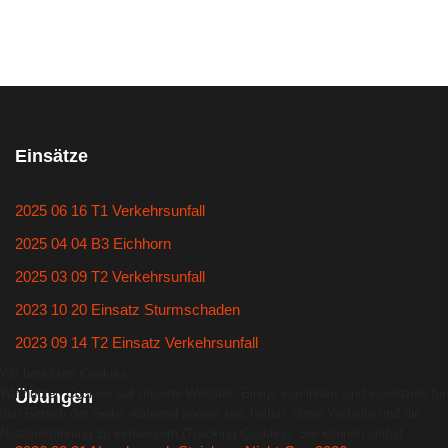
Einsätze
2025 06 16 T1 Verkehrsunfall
2025 04 04 B3 Eichhorn
2025 03 09 T2 Verkehrsunfall
2023 10 20 Einsatz Sturmschaden
2023 09 14 T2 Einsatz Verkehrsunfall
Wir benutzen Cookies
Wir nutzen Cookies auf unserer Website. Einige von ihnen sind essenziell für
Übungen
den Betrieb der Seite, während andere uns helfen, diese Website und die
Nutzererfahrung zu verbessern (Tracking Cookies). Sie können selbst