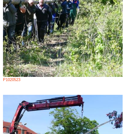
P1020523