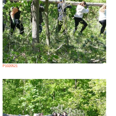
P1020521