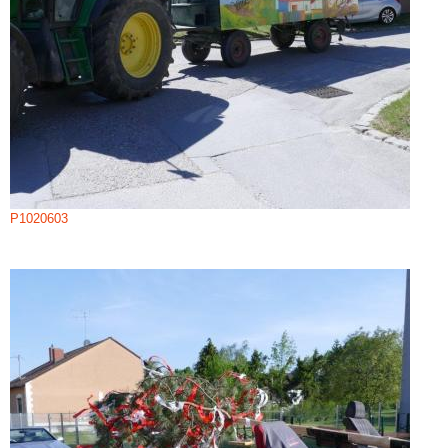
P1020603