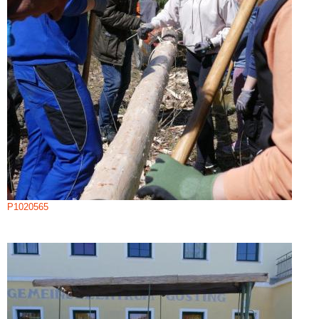
P1020565