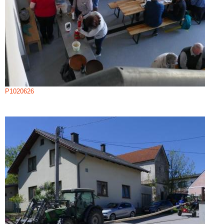
P1020626