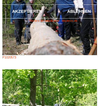
AKZEPTIEREN
ABLEHNEN
Weitere Informationen
|
Impressum
P1020573