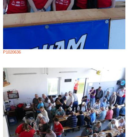
P1020636