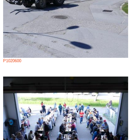
P1020600