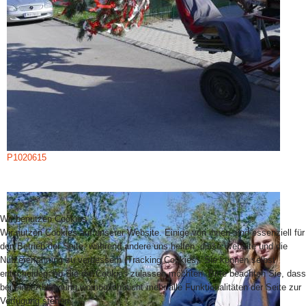
P1020615
Wir benutzen Cookies
Wir nutzen Cookies auf unserer Website. Einige von ihnen sind essenziell für
den Betrieb der Seite, während andere uns helfen, diese Website und die
Nutzererfahrung zu verbessern (Tracking Cookies). Sie können selbst
entscheiden, ob Sie die Cookies zulassen möchten. Bitte beachten Sie, dass
bei einer Ablehnung womöglich nicht mehr alle Funktionalitäten der Seite zur
Verfügung stehen.