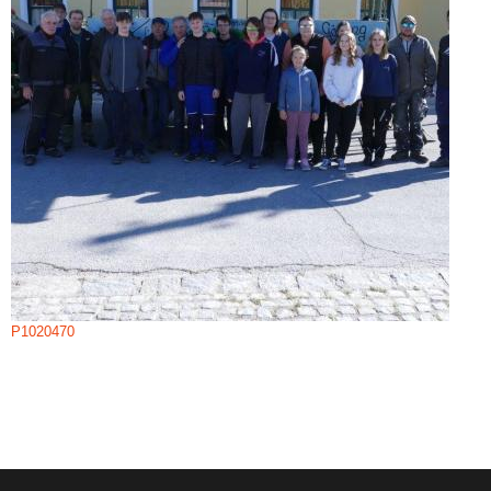
P1020470