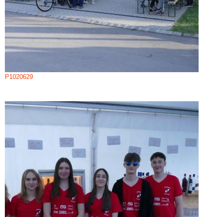
P1020629