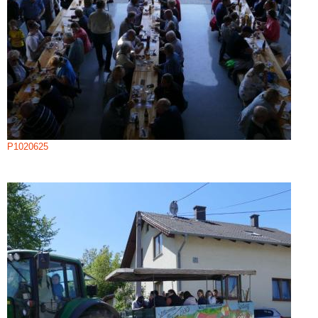
P1020625