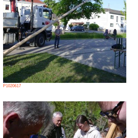
P1020617