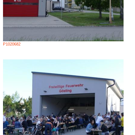
P1020682