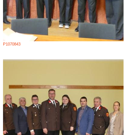
P1070843