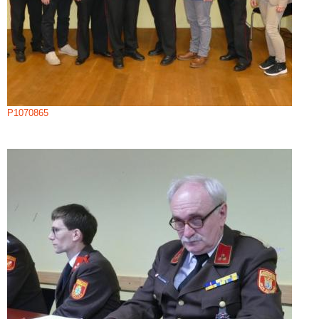
P1070865