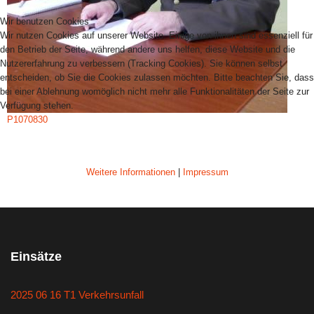
Wir benutzen Cookies
Wir nutzen Cookies auf unserer Website. Einige von ihnen sind essenziell für
den Betrieb der Seite, während andere uns helfen, diese Website und die
Nutzererfahrung zu verbessern (Tracking Cookies). Sie können selbst
entscheiden, ob Sie die Cookies zulassen möchten. Bitte beachten Sie, dass
bei einer Ablehnung womöglich nicht mehr alle Funktionalitäten der Seite zur
Verfügung stehen.
P1070830
AKZEPTIEREN
ABLEHNEN
Weitere Informationen
|
Impressum
Einsätze
2025 06 16 T1 Verkehrsunfall