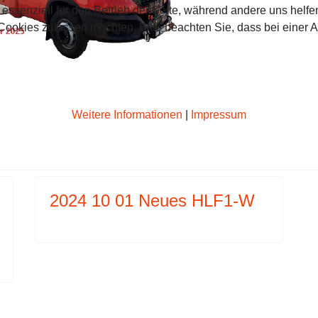
 essenziell für den Betrieb der Seite, während andere uns helf
 Cookies zulassen möchten. Bitte beachten Sie, dass bei einer 
0 28 MERCEDES 811 D/37 BAUJAHR 1993 ZU VERK
 BEITRAG: 2024 10 01 NEUES HLF1-W
Weitere Informationen
|
Impressum
2024 10 01 Neues HLF1-W