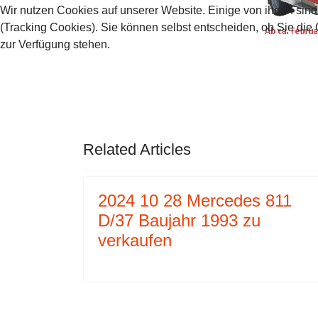
Wir nutzen Cookies auf unserer Website. Einige von ihnen sind
(Tracking Cookies). Sie können selbst entscheiden, ob Sie die
zur Verfügung stehen.
AKZEPTIEREN
ABLEHNEN
VORHERIGER BEITRAG: 2024 1
NÄCHSTER
ZURÜCK
WEITER
Related Articles
2024 10 28 Mercedes 811
D/37 Baujahr 1993 zu
verkaufen