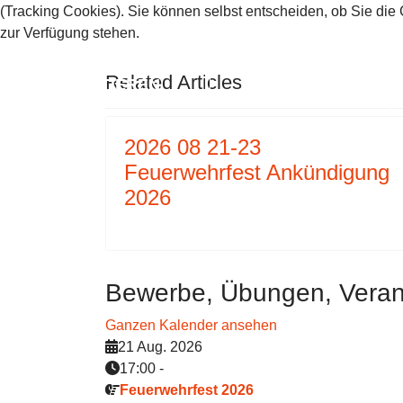
(Tracking Cookies). Sie können selbst entscheiden, ob Sie die
VORHERIGER BEITRAG: 2023 0
NÄCHSTER
ZURÜCK
WEITER
zur Verfügung stehen.
Related Articles
AKZEPTIEREN
ABLEHNEN
2026 08 21-23
Feuerwehrfest Ankündigung
2026
Bewerbe, Übungen, Veran
Ganzen Kalender ansehen
21 Aug. 2026
17:00
-
Feuerwehrfest 2026