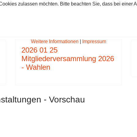
 Cookies zulassen möchten. Bitte beachten Sie, dass bei einer 
1 05 BALL DER FREIWILLIGEN FEUERWEHR GÖSTIN
 BEITRAG: 2022 08 20 FEUERWEHR FEST GÖSTIN
Weitere Informationen
|
Impressum
2026 01 25
Mitgliederversammlung 2026
- Wahlen
staltungen - Vorschau