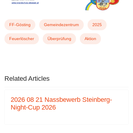
FF-Gösting
Gemeindezentrum
2025
Feuerlöscher
Überprüfung
Aktion
VORHERIGER BEITRAG: 2026 01 05 BALL 
NÄCHSTER BEITRAG: 2
ZURÜCK
WEITER
Related Articles
2026 08 21 Nassbewerb Steinberg-
Night-Cup 2026