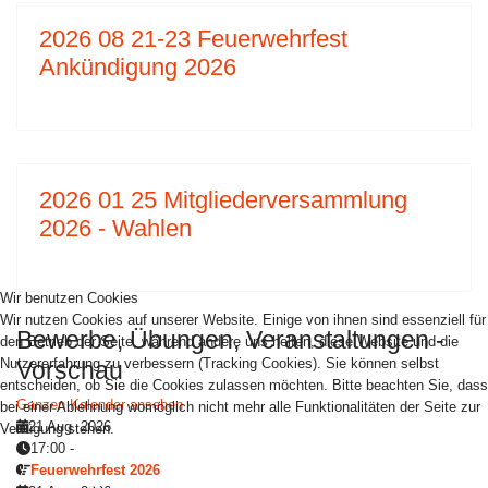
2026 08 21-23 Feuerwehrfest
Ankündigung 2026
2026 01 25 Mitgliederversammlung
2026 - Wahlen
Wir benutzen Cookies
Wir nutzen Cookies auf unserer Website. Einige von ihnen sind essenziell für
Bewerbe, Übungen, Veranstaltungen -
den Betrieb der Seite, während andere uns helfen, diese Website und die
Nutzererfahrung zu verbessern (Tracking Cookies). Sie können selbst
Vorschau
entscheiden, ob Sie die Cookies zulassen möchten. Bitte beachten Sie, dass
Ganzen Kalender ansehen
bei einer Ablehnung womöglich nicht mehr alle Funktionalitäten der Seite zur
21 Aug. 2026
Verfügung stehen.
17:00
-
Feuerwehrfest 2026