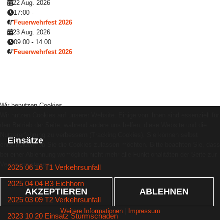
22 Aug. 2026
17:00
-
Feuerwehrfest 2026
23 Aug. 2026
09:00
-
14:00
Feuerwehrfest 2026
Wir benutzen Cookies
Wir nutzen Cookies auf unserer Website. Einige von ihnen sind essenziell für
den Betrieb der Seite, während andere uns helfen, diese Website und die
Nutzererfahrung zu verbessern (Tracking Cookies). Sie können selbst
Einsätze
entscheiden, ob Sie die Cookies zulassen möchten. Bitte beachten Sie, dass
bei einer Ablehnung womöglich nicht mehr alle Funktionalitäten der Seite zur
Verfügung stehen.
2025 06 16 T1 Verkehrsunfall
2025 04 04 B3 Eichhorn
AKZEPTIEREN
ABLEHNEN
2025 03 09 T2 Verkehrsunfall
Weitere Informationen
|
Impressum
2023 10 20 Einsatz Sturmschaden