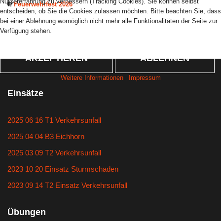
Nutzererfahrung zu verbessern (Tracking Cookies). Sie können selbst
Feuerwehrfest 2026
entscheiden, ob Sie die Cookies zulassen möchten. Bitte beachten Sie, dass
bei einer Ablehnung womöglich nicht mehr alle Funktionalitäten der Seite zur
Verfügung stehen.
AKZEPTIEREN
ABLEHNEN
Weitere Informationen
|
Impressum
Einsätze
2025 06 16 T1 Verkehrsunfall
2025 04 04 B3 Eichhorn
2025 03 09 T2 Verkehrsunfall
2023 10 20 Einsatz Sturmschaden
2023 09 14 T2 Einsatz Verkehrsunfall
Übungen