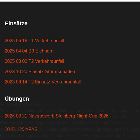
Einsätze
2025 06 16 T1 Verkehrsunfall
2025 04 04 B3 Eichhorn
2025 03 09 T2 Verkehrsunfall
2023 10 20 Einsatz Sturmschaden
2023 09 14 T2 Einsatz Verkehrsunfall
Übungen
Wir benutzen Cookies
Wir nutzen Cookies auf unserer Website. Einige von ihnen sind essenziell für
2026 08 21 Nassbewerb Steinberg-Night-Cup 2026
den Betrieb der Seite, während andere uns helfen, diese Website und die
Nutzererfahrung zu verbessern (Tracking Cookies). Sie können selbst
20251129 APAS
entscheiden, ob Sie die Cookies zulassen möchten. Bitte beachten Sie, dass
bei einer Ablehnung womöglich nicht mehr alle Funktionalitäten der Seite zur