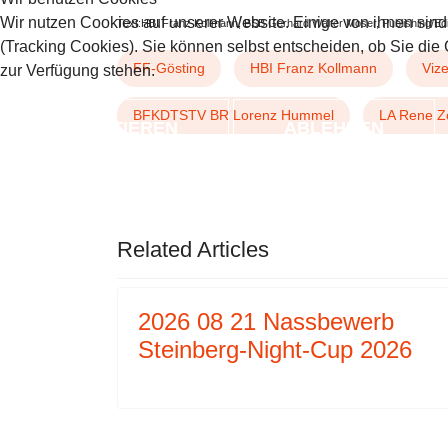
Wir nutzen Cookies auf unserer Website. Einige von ihnen sind
Text:HBI Franz Kollmann, BSB Gerhard Walter Moser, Publishing/Ed
(Tracking Cookies). Sie können selbst entscheiden, ob Sie die
FF-Gösting
HBI Franz Kollmann
Viz
zur Verfügung stehen.
BFKDTSTV BR Lorenz Hummel
LA Rene Z
AKZEPTIEREN
ABLEHNEN
VORHERIGER BEITRAG: 2025 0
NÄCHSTE
ZURÜCK
WEITER
Related Articles
2026 08 21 Nassbewerb
Steinberg-Night-Cup 2026