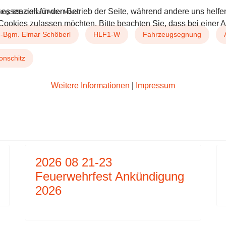
 essenziell für den Betrieb der Seite, während andere uns helf
iting: BSB Gerhard Walter Moser
 Cookies zulassen möchten. Bitte beachten Sie, dass bei einer 
e-Bgm. Elmar Schöberl
HLF1-W
Fahrzeugsegnung
onschitz
Weitere Informationen
|
Impressum
4 30 MAIBAUM
R BEITRAG: 2025 04 27 EINLADUNG ZUR FAHRZ
2026 08 21-23
Feuerwehrfest Ankündigung
2026