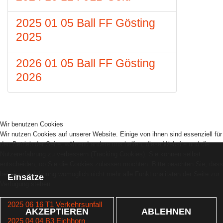
2025 01 05 Ball FF Gösting
2025
2026 01 05 Ball FF Gösting
2026
Wir benutzen Cookies
Wir nutzen Cookies auf unserer Website. Einige von ihnen sind essenziell für
den Betrieb der Seite, während andere uns helfen, diese Website und die
Nutzererfahrung zu verbessern (Tracking Cookies). Sie können selbst
entscheiden, ob Sie die Cookies zulassen möchten. Bitte beachten Sie, dass
bei einer Ablehnung womöglich nicht mehr alle Funktionalitäten der Seite zur
Einsätze
Verfügung stehen.
2025 06 16 T1 Verkehrsunfall
AKZEPTIEREN
ABLEHNEN
2025 04 04 B3 Eichhorn