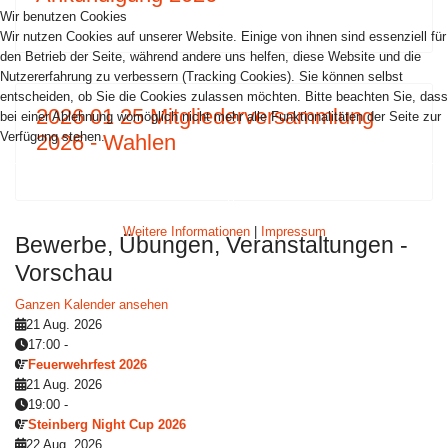
Wir benutzen Cookies
Wir nutzen Cookies auf unserer Website. Einige von ihnen sind essenziell für
den Betrieb der Seite, während andere uns helfen, diese Website und die
Nutzererfahrung zu verbessern (Tracking Cookies). Sie können selbst
entscheiden, ob Sie die Cookies zulassen möchten. Bitte beachten Sie, dass
2026 01 25 Mitgliederversammlung
bei einer Ablehnung womöglich nicht mehr alle Funktionalitäten der Seite zur
Verfügung stehen.
2026 - Wahlen
AKZEPTIEREN
ABLEHNEN
Weitere Informationen
|
Impressum
Bewerbe, Übungen, Veranstaltungen -
Vorschau
Ganzen Kalender ansehen
21 Aug. 2026
17:00
-
Feuerwehrfest 2026
21 Aug. 2026
19:00
-
Steinberg Night Cup 2026
22 Aug. 2026