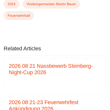
2024
Vizebürgermeister Martin Bauer
Feuerwehrball
VORHERIGER BEITRAG: 2024 02 25 MITG
NÄCHSTER BEITRAG:
ZURÜCK
WEITER
Related Articles
2026 08 21 Nassbewerb Steinberg-
Night-Cup 2026
2026 08 21-23 Feuerwehrfest
Ankündigung 2026