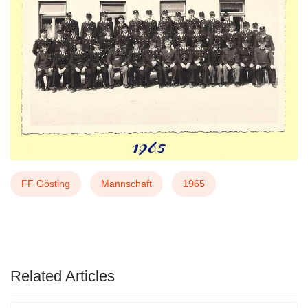
FF Gösting
Mannschaft
1965
VORHERIGER BEITRAG: 1985 UNSERE MA
NÄCHSTER BEITRAG
ZURÜCK
WEITER
Related Articles